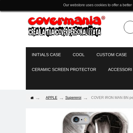
Our webstore uses cookies to offer a better
INITIALS CASE
COOL
CUSTOM CASE
CERAMIC SCREEN PROTECTOR
ACCESSORI
APPLE
Supereroi
COVER IRON MAN BN per i