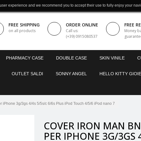
 user experience and we recommend you to accept their use to fully enjoy your navi
FREE SHIPPING
ORDER ONLINE
FREE R
on all products
Call us:
Money b
(+39) 0915080537
guarante
PHARMACY CASE
DOUBLE CASE
SKIN VINILE
C
OUTLET SALDI
SONNY ANGEL
HELLO KITTY GIOIE
Phone 3g/3gs 4/4s 5/5s/c 6/6s Plus iPod Touch 4/5/6 iPod nano 7
COVER IRON MAN BN
PER IPHONE 3G/3GS 