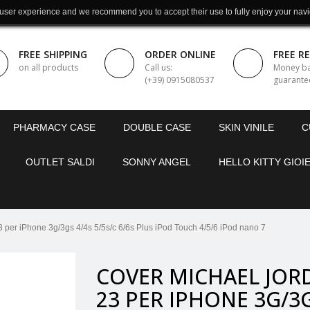
 user experience and we recommend you to accept their use to fully enjoy your navi
FREE SHIPPING
ORDER ONLINE
FREE R
on all products
Call us:
Money b
(+39) 0915080537
guarante
PHARMACY CASE
DOUBLE CASE
SKIN VINILE
C
OUTLET SALDI
SONNY ANGEL
HELLO KITTY GIOIE
 iPhone 3g/3gs 4/4s 5/5s/c 6/6s Plus iPod Touch 4/5/6 iPod nano 7
COVER MICHAEL JOR
23 PER IPHONE 3G/3