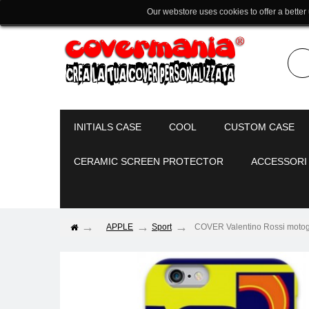
Our webstore uses cookies to offer a better
INITIALS CASE
COOL
CUSTOM CASE
CERAMIC SCREEN PROTECTOR
ACCESSORI
APPLE
Sport
COVER Valentino Rossi motogp 