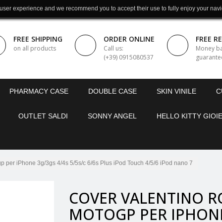
 user experience and we recommend you to accept their use to fully enjoy your navi
FREE SHIPPING
ORDER ONLINE
FREE R
on all products
Call us:
Money b
(+39) 0915080537
guarante
PHARMACY CASE
DOUBLE CASE
SKIN VINILE
C
OUTLET SALDI
SONNY ANGEL
HELLO KITTY GIOIE
per iPhone 3g/3gs 4/4s 5/5s/c 6/6s Plus iPod Touch 4/5/6 iPod nano 7
COVER VALENTINO R
MOTOGP PER IPHON