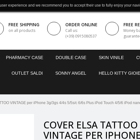
 user experience and we recommend you to accept their use to fully enjoy your navi
FREE SHIPPING
ORDER ONLINE
FREE R
on all products
Call us:
Money b
(+39) 0915080537
guarante
PHARMACY CASE
DOUBLE CASE
SKIN VINILE
C
OUTLET SALDI
SONNY ANGEL
HELLO KITTY GIOIE
O VINTAGE per iPhone 3g/3gs 4/4s 5/5s/c 6/6s Plus iPod Touch 4/5/6 iPod nan
COVER ELSA TATTOO
VINTAGE PER IPHON