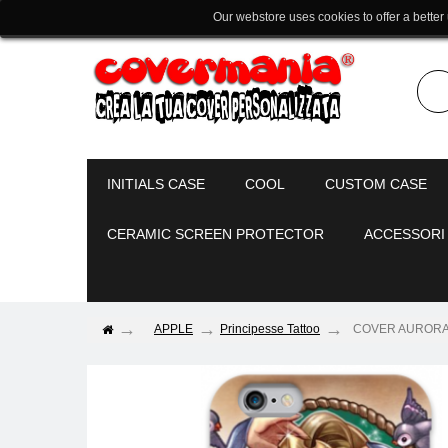
Our webstore uses cookies to offer a better
INITIALS CASE
COOL
CUSTOM CASE
CERAMIC SCREEN PROTECTOR
ACCESSORI
APPLE
Principesse Tattoo
COVER AURORA TA