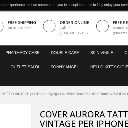
 user experience and we recommend you to accept their use to fully enjoy your navi
FREE SHIPPING
ORDER ONLINE
FREE R
on all products
Call us:
Money b
(+39) 0915080537
guarante
PHARMACY CASE
DOUBLE CASE
SKIN VINILE
C
OUTLET SALDI
SONNY ANGEL
HELLO KITTY GIOIE
TTOO VINTAGE per iPhone 3g/3gs 4/4s 5/5s/c 6/6s Plus iPod Touch 4/5/6 iPod 
COVER AURORA TAT
VINTAGE PER IPHON