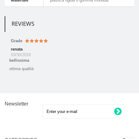
Materiale
plastica rigida o gomma morbida
REVIEWS
Grade
renata
03/30/2018
bellissima
ottima qualità
Newsletter