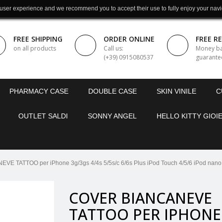
 user experience and we recommend you to accept their use to fully enjoy your navi
FREE SHIPPING
ORDER ONLINE
FREE R
on all products
Call us:
Money b
(+39) 0915080537
guarante
PHARMACY CASE
DOUBLE CASE
SKIN VINILE
C
OUTLET SALDI
SONNY ANGEL
HELLO KITTY GIOIE
E TATTOO per iPhone 3g/3gs 4/4s 5/5s/c 6/6s Plus iPod Touch 4/5/6 iPod nano
COVER BIANCANEVE
TATTOO PER IPHONE