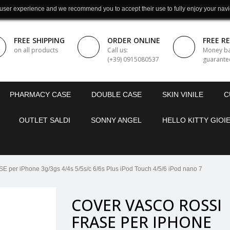
 user experience and we recommend you to accept their use to fully enjoy your navi
FREE SHIPPING
ORDER ONLINE
FREE R
on all products
Call us:
Money b
(+39) 0915080537
guarante
PHARMACY CASE
DOUBLE CASE
SKIN VINILE
C
OUTLET SALDI
SONNY ANGEL
HELLO KITTY GIOIE
r iPhone 3g/3gs 4/4s 5/5s/c 6/6s Plus iPod Touch 4/5/6 iPod nano 7
COVER VASCO ROSSI
FRASE PER IPHONE