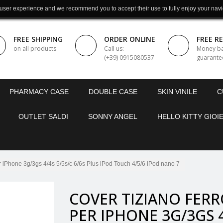
 user experience and we recommend you to accept their use to fully enjoy your navi
FREE SHIPPING
ORDER ONLINE
FREE R
on all products
Call us:
Money b
(+39) 0915080537
guarante
PHARMACY CASE
DOUBLE CASE
SKIN VINILE
C
OUTLET SALDI
SONNY ANGEL
HELLO KITTY GIOIE
hone 3g/3gs 4/4s 5/5s/c 6/6s Plus iPod Touch 4/5/6 iPod nano 7
COVER TIZIANO FER
PER IPHONE 3G/3GS 