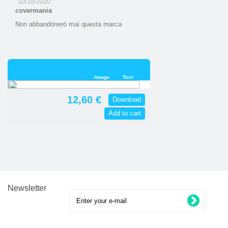
10/15/2020
covermania
Non abbandonerò mai questa marca
Image
Text
12,60 €
Download
Add to cart
Newsletter