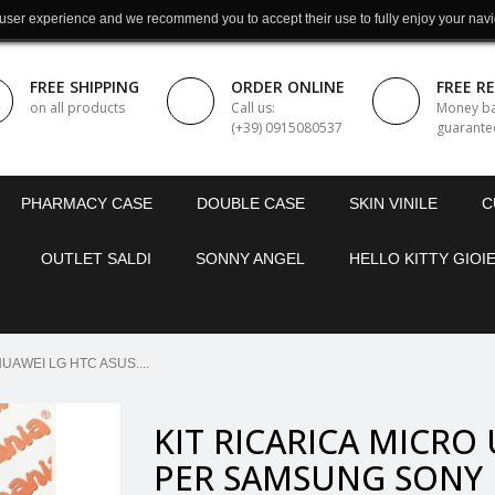
 user experience and we recommend you to accept their use to fully enjoy your navi
FREE SHIPPING
ORDER ONLINE
FREE R
on all products
Call us:
Money b
(+39) 0915080537
guarante
PHARMACY CASE
DOUBLE CASE
SKIN VINILE
C
OUTLET SALDI
SONNY ANGEL
HELLO KITTY GIOIE
AWEI LG HTC ASUS....
KIT RICARICA MICRO
PER SAMSUNG SONY