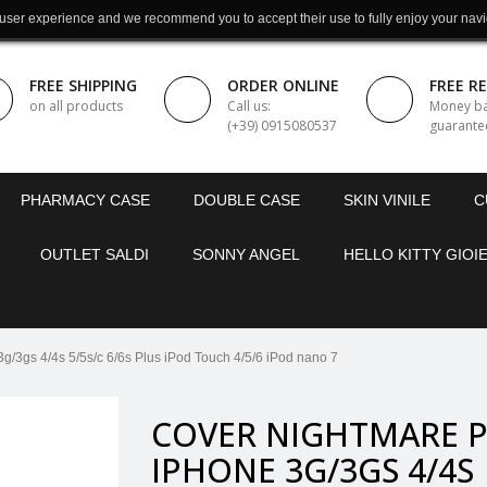
 user experience and we recommend you to accept their use to fully enjoy your navi
FREE SHIPPING
ORDER ONLINE
FREE R
on all products
Call us:
Money b
(+39) 0915080537
guarante
PHARMACY CASE
DOUBLE CASE
SKIN VINILE
C
OUTLET SALDI
SONNY ANGEL
HELLO KITTY GIOIE
/3gs 4/4s 5/5s/c 6/6s Plus iPod Touch 4/5/6 iPod nano 7
COVER NIGHTMARE 
IPHONE 3G/3GS 4/4S