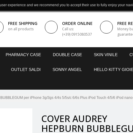
 user experience and we recommend you to accept their use to fully enjoy your navi
FREE SHIPPING
ORDER ONLINE
FREE R
on all products
Call us:
Money b
(+39) 0915080537
guarante
PHARMACY CASE
DOUBLE CASE
SKIN VINILE
C
OUTLET SALDI
SONNY ANGEL
HELLO KITTY GIOIE
LEGUM per iPhone 3g/3gs 4/4s 5/5s/c 6/6s Plus iPod Touch 4/5/6 iPod nano
COVER AUDREY
HEPBURN BUBBLEG