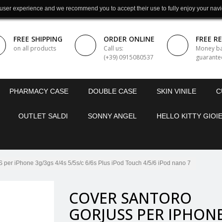
 user experience and we recommend you to accept their use to fully enjoy your navi
FREE SHIPPING
ORDER ONLINE
FREE R
on all products
Call us:
Money b
(+39) 0915080537
guarante
PHARMACY CASE
DOUBLE CASE
SKIN VINILE
C
OUTLET SALDI
SONNY ANGEL
HELLO KITTY GIOIE
iPhone 3g/3gs 4/4s 5/5s/c 6/6s Plus iPod Touch 4/5/6 iPod nano 7
COVER SANTORO
GORJUSS PER IPHON