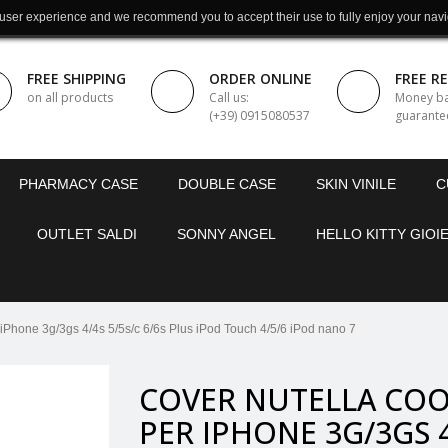
 user experience and we recommend you to accept their use to fully enjoy your navi
FREE SHIPPING
ORDER ONLINE
FREE R
on all products
Call us:
Money b
(+39) 0915080537
guarante
PHARMACY CASE
DOUBLE CASE
SKIN VINILE
C
OUTLET SALDI
SONNY ANGEL
HELLO KITTY GIOIE
ne 3g/3gs 4/4s 5/5s/c 6/6s Plus iPod Touch 4/5/6 iPod nano 7
COVER NUTELLA CO
PER IPHONE 3G/3GS 