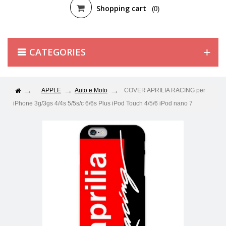
Shopping cart
(0)
CATEGORIES
APPLE
Auto e Moto
COVER APRILIA RACING per
iPhone 3g/3gs 4/4s 5/5s/c 6/6s Plus iPod Touch 4/5/6 iPod nano 7