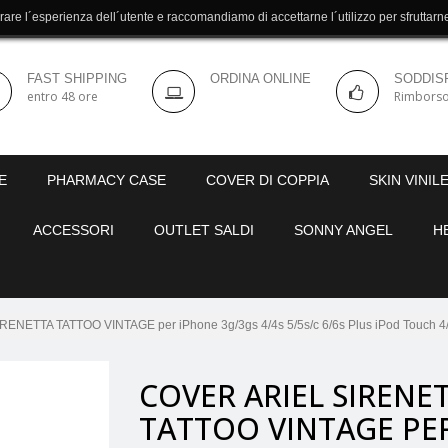
orare l´esperienza dell´utente e raccomandiamo di accettarne l´utilizzo per sfruttar
FAST SHIPPING
ORDINA ONLINE
SODDISF
entro 48 ore
Rimborso
E
PHARMACY CASE
COVER DI COPPIA
SKIN VINIL
ACCESSORI
OUTLET SALDI
SONNY ANGEL
H
ENETTA TATTOO VINTAGE per iPhone 3g/3gs 4/4s 5/5s/c 6/6s Plus iPod Touch 4/
COVER ARIEL SIRENE
TATTOO VINTAGE PE