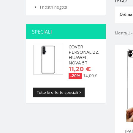
IPAD
I nostri negozi
Ordina
SPECIALI
Mostra 1 - 
COVER
PERSONALIZZATA
HUAWEI
NOVA 5T
11,20 €
-20%
14,00 €
Tutte le offerte speciali
IPA