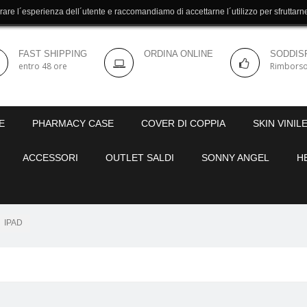
orare l´esperienza dell´utente e raccomandiamo di accettarne l´utilizzo per sfruttar
FAST SHIPPING
ORDINA ONLINE
SODDISF
entro 48 ore
Rimborso
E
PHARMACY CASE
COVER DI COPPIA
SKIN VINIL
ACCESSORI
OUTLET SALDI
SONNY ANGEL
H
IPAD