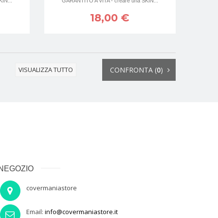
IN...
GARANTITO A VITA - creare una SKIN...
18,00 €
VISUALIZZA TUTTO
CONFRONTA (
0
)
NEGOZIO
covermaniastore
Email:
info@covermaniastore.it