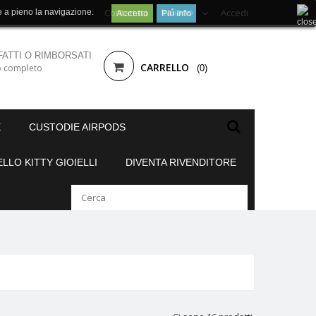
Italiano
Contattaci
Accedi
ne a pieno la navigazione.
Accetto
Piú info
ATTI O RIMBORSATI
CARRELLO
 completo
(0)
E
CUSTODIE AIRPODS
ELLO KITTY GIOIELLI
DIVENTA RIVENDITORE