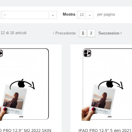
Mostra
per pagina
--
12
12 di 16 articoli
Precedente
1
2
Successivo
D PRO 12,9" M2 2022 SKIN
IPAD PRO 12,9" 5 gen 2021