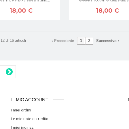
NTITO A VITA - creare una SKIN...
GARANTITO A VITA - creare una SK
18,00 €
18,00 €
12 di 16 articoli
Precedente
1
2
Successivo
IL MIO ACCOUNT
I miei ordini
Le mie note di credito
I miei indirizzi