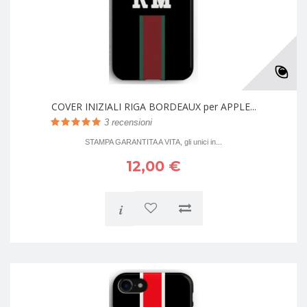
COVER INIZIALI RIGA BORDEAUX per APPLE...
3
recensioni
STAMPA GARANTITA A VITA, gli unici in...
12,00 €
i