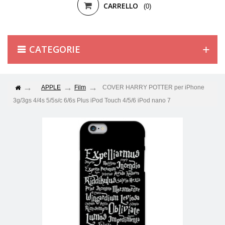
CARRELLO
(0)
CATEGORIE
APPLE
Film
COVER HARRY POTTER per iPhone
3g/3gs 4/4s 5/5s/c 6/6s Plus iPod Touch 4/5/6 iPod nano 7
Visualizza