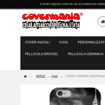
Il nostro negozio online fa uso di cookies per migli
COVER INIZIALI
COOL
PERSONALIZZAT
PELLICOLA IDROGEL
PELLICOLA CERAMICA
APPLE
Cool
COVER LONDRA LONDON per iPho