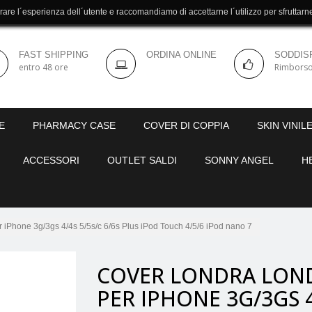
orare l´esperienza dell´utente e raccomandiamo di accettarne l´utilizzo per sfruttar
FAST SHIPPING
ORDINA ONLINE
SODDISF
entro 48 ore
Rimborso
E
PHARMACY CASE
COVER DI COPPIA
SKIN VINIL
ACCESSORI
OUTLET SALDI
SONNY ANGEL
H
ne 3g/3gs 4/4s 5/5s/c 6/6s Plus iPod Touch 4/5/6 iPod nano 7
COVER LONDRA LO
PER IPHONE 3G/3GS 